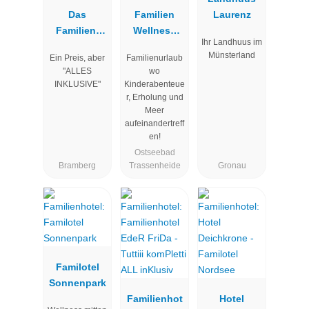
Das
Familien
Laurenz
Familien-
Wellness
Ihr Landhuus im
Clubhotel
Hotel
Münsterland
Ein Preis, aber
Familienurlaub
Wolkenstein
Seeklause
"ALLES
wo
bär
INKLUSIVE"
Kinderabenteue
r, Erholung und
Meer
aufeinandertreff
en!
Ostseebad
Bramberg
Trassenheide
Gronau
Familotel
Sonnenpark
Familienhot
Hotel