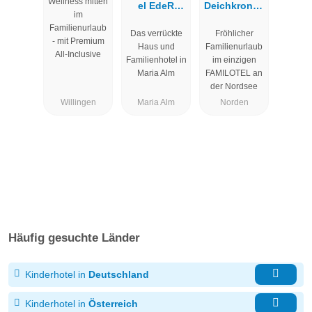
Wellness mitten
el EdeR
Deichkrone -
im
FriDa - Tuttiii
Familotel
Familienurlaub
Das verrückte
Fröhlicher
komPletti
Nordsee
- mit Premium
Haus und
Familienurlaub
ALL inKlusiv
All-Inclusive
Familienhotel in
im einzigen
Maria Alm
FAMILOTEL an
der Nordsee
Willingen
Maria Alm
Norden
Häufig gesuchte Länder
Kinderhotel in
Deutschland
Kinderhotel in
Österreich