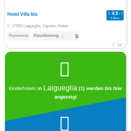
Hotel Villa Ida
3 Bew.
17053 Laigueglia, Ligurien, Italien
Preisniveau
Klassifizierung:
102
Laigueglia
Kinderhotels
in
(1)
werden
bis hier
angezeigt