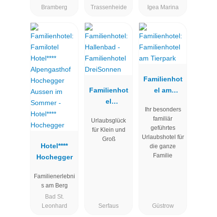
Bramberg
Trassenheide
Igea Marina
Familienhot
Familienhot
el am
el
Tierpark
Ihr besonders
DreiSonnen
familiär
Urlaubsglück
geführtes
für Klein und
Urlaubshotel für
Groß
Hotel****
die ganze
Familie
Hochegger
Familienerlebni
s am Berg
Bad St.
Leonhard
Serfaus
Güstrow