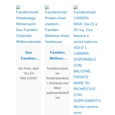
Das
Familien
Familien-
Wellness
Clubhotel
Hotel
Ein Preis, aber
Familienurlaub
Wolkenstein
Seeklause
"ALLES
wo
bär
INKLUSIVE"
Kinderabenteue
r, Erholung und
Meer
aufeinandertreff
en!