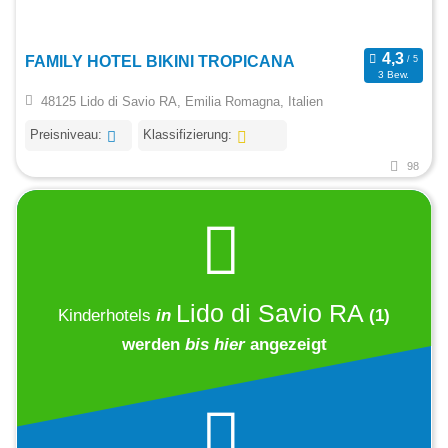
FAMILY HOTEL BIKINI TROPICANA
3 Bew.
48125 Lido di Savio RA, Emilia Romagna, Italien
Preisniveau:
Klassifizierung:
98
Lido di Savio RA
Kinderhotels
in
(1)
werden
bis hier
angezeigt