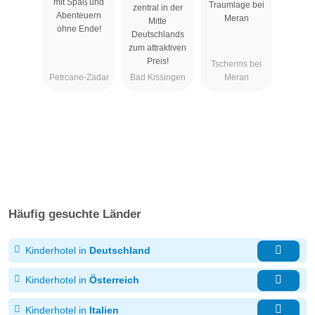
mit Spaß und
Traumlage bei
zentral in der
Suiten
Abenteuern
Meran
Mitte
ohne Ende!
Deutschlands
zum attraktiven
Preis!
Tscherms bei
Petrcane-Zadar
Bad Kissingen
Meran
Häufig gesuchte Länder
Kinderhotel in
Deutschland
Kinderhotel in
Österreich
Kinderhotel in
Italien