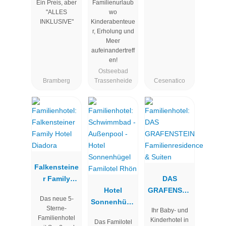
Ein Preis, aber
Familienurlaub
Wolkenstein
Seeklause
"ALLES
wo
bär
INKLUSIVE"
Kinderabenteue
r, Erholung und
Meer
aufeinandertreff
en!
Ostseebad
Bramberg
Trassenheide
Cesenatico
Falkensteine
r Family
DAS
Hotel
Hotel
GRAFENSTE
Das neue 5-
Diadora
Sonnenhüge
IN
Sterne-
Ihr Baby- und
l Familotel
Familienresi
Familienhotel
Kinderhotel in
Das Familotel
Rhön
dence &