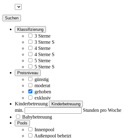
Suchen
Klassifizierung
3 Sterne
3 Sterne S
4 Sterne
4 Sterne S
5 Sterne
5 Sterne S
Preisniveau
günstig
moderat
gehoben
exklusiv
Kinderbetreuung
Kinderbetreuung
min.
Stunden pro Woche
Babybetreuung
Pools
Innenpool
Außenpool beheizt