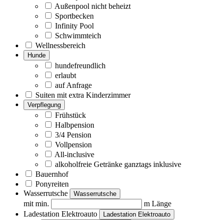
Außenpool nicht beheizt
Sportbecken
Infinity Pool
Schwimmteich
Wellnessbereich
Hunde
hundefreundlich
erlaubt
auf Anfrage
Suiten mit extra Kinderzimmer
Verpflegung
Frühstück
Halbpension
3/4 Pension
Vollpension
All-inclusive
alkoholfreie Getränke ganztags inklusive
Bauernhof
Ponyreiten
Wasserrutsche
Wasserrutsche
mit min.
m Länge
Ladestation Elektroauto
Ladestation Elektroauto