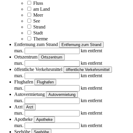
Fluss
am Land
Meer
See
Strand
Stadt
Therme
Entfernung zum Strand
Entfernung zum Strand
max.
km entfernt
Ortszentrum
Ortszentrum
max.
km entfernt
öffentliche Verkehrsmittel
öffentliche Verkehrsmittel
max.
km entfernt
Flughafen
Flughafen
max.
km entfernt
Autovermietung
Autovermietung
max.
km entfernt
Arzt
Arzt
max.
km entfernt
Apotheke
Apotheke
max.
km entfernt
Seehöhe
Seehöhe