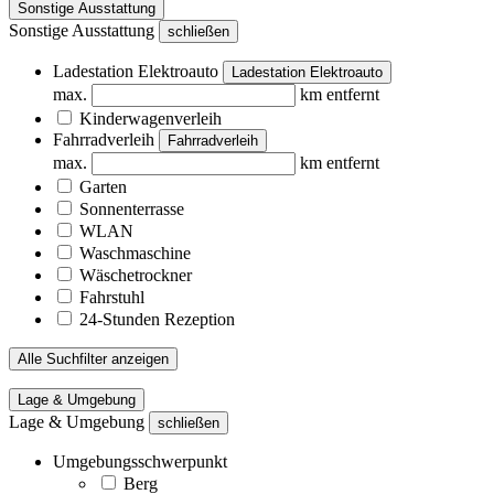
Sonstige Ausstattung
Sonstige Ausstattung
schließen
Ladestation Elektroauto
Ladestation Elektroauto
max.
km entfernt
Kinderwagenverleih
Fahrradverleih
Fahrradverleih
max.
km entfernt
Garten
Sonnenterrasse
WLAN
Waschmaschine
Wäschetrockner
Fahrstuhl
24-Stunden Rezeption
Alle Suchfilter anzeigen
Lage & Umgebung
Lage & Umgebung
schließen
Umgebungsschwerpunkt
Berg