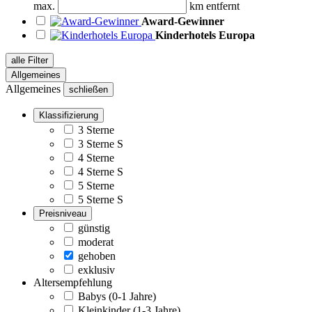
max.
km entfernt
Award-Gewinner
Kinderhotels Europa
alle Filter
Allgemeines
Allgemeines
schließen
Klassifizierung
3 Sterne
3 Sterne S
4 Sterne
4 Sterne S
5 Sterne
5 Sterne S
Preisniveau
günstig
moderat
gehoben
exklusiv
Altersempfehlung
Babys (0-1 Jahre)
Kleinkinder (1-3 Jahre)