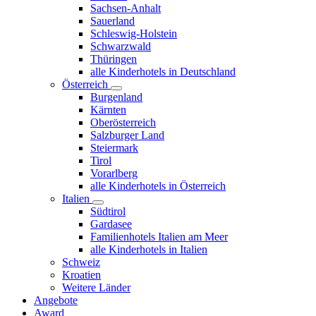
Sachsen-Anhalt
Sauerland
Schleswig-Holstein
Schwarzwald
Thüringen
alle Kinderhotels in Deutschland
Österreich
Burgenland
Kärnten
Oberösterreich
Salzburger Land
Steiermark
Tirol
Vorarlberg
alle Kinderhotels in Österreich
Italien
Südtirol
Gardasee
Familienhotels Italien am Meer
alle Kinderhotels in Italien
Schweiz
Kroatien
Weitere Länder
Angebote
Award