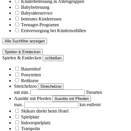
Kinderbetreuung in Altersgruppen
Babybetreuung
Babysitterservice
betreutes Kinderessen
Teenager-Programm
Erstversorgung bei Kindernotfällen
Alle Suchfilter anzeigen
Spielen & Entdecken
Spielen & Entdecken
schließen
Bauernhof
Ponyreiten
Reitkurse
Streichelzoo
Streichelzoo
mit min.
Tierarten
Ausritte mit Pferden
Ausritte mit Pferden
max.
km entfernt
Skikurs direkt beim Hotel
Spielplatz
Indoorspielplatz
Trampolin