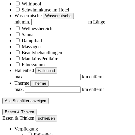
Whirlpool
Schwimmkurse im Hotel
Wasserrutsche
Wasserrutsche
mit min.
m Länge
Wellnessbereich
Sauna
Dampfbad
Massagen
Beautybehandlungen
Maniküre/Pediküre
Fitnessraum
Hallenbad
Hallenbad
max.
km entfernt
Therme
Therme
max.
km entfernt
Alle Suchfilter anzeigen
Essen & Trinken
Essen & Trinken
schließen
Verpflegung
Frühstück