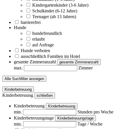
Kindergartenkinder (3-6 Jahre)
Schulkinder (6-12 Jahre)
Teenager (ab 13 Jahren)
barrierefrei
Hunde
hundefreundlich
erlaubt
auf Anfrage
Hunde verboten
ausschließlich Familien im Hotel
gesamte Zimmeranzahl
gesamte Zimmeranzahl
max.
Zimmer
Alle Suchfilter anzeigen
Kinderbetreuung
Kinderbetreuung
schließen
Kinderbetreuung
Kinderbetreuung
min.
Stunden pro Woche
Kinderbetreuungstage
Kinderbetreuungstage
min.
Tage / Woche