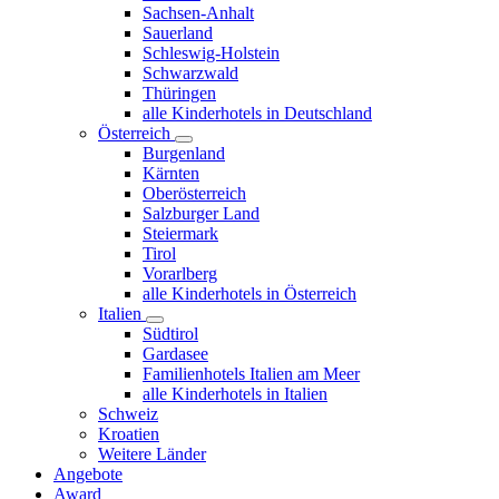
Sachsen-Anhalt
Sauerland
Schleswig-Holstein
Schwarzwald
Thüringen
alle Kinderhotels in Deutschland
Österreich
Burgenland
Kärnten
Oberösterreich
Salzburger Land
Steiermark
Tirol
Vorarlberg
alle Kinderhotels in Österreich
Italien
Südtirol
Gardasee
Familienhotels Italien am Meer
alle Kinderhotels in Italien
Schweiz
Kroatien
Weitere Länder
Angebote
Award