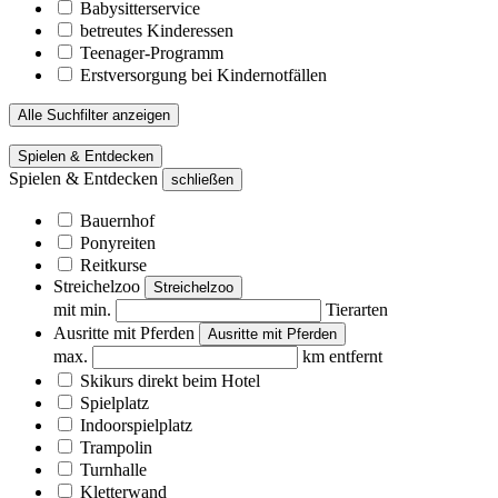
Babysitterservice
betreutes Kinderessen
Teenager-Programm
Erstversorgung bei Kindernotfällen
Alle Suchfilter anzeigen
Spielen & Entdecken
Spielen & Entdecken
schließen
Bauernhof
Ponyreiten
Reitkurse
Streichelzoo
Streichelzoo
mit min.
Tierarten
Ausritte mit Pferden
Ausritte mit Pferden
max.
km entfernt
Skikurs direkt beim Hotel
Spielplatz
Indoorspielplatz
Trampolin
Turnhalle
Kletterwand