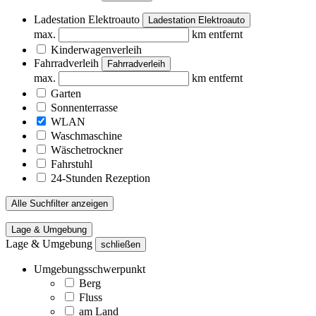
Ladestation Elektroauto
Ladestation Elektroauto
max.
km entfernt
Kinderwagenverleih
Fahrradverleih
Fahrradverleih
max.
km entfernt
Garten
Sonnenterrasse
WLAN
Waschmaschine
Wäschetrockner
Fahrstuhl
24-Stunden Rezeption
Alle Suchfilter anzeigen
Lage & Umgebung
Lage & Umgebung
schließen
Umgebungsschwerpunkt
Berg
Fluss
am Land