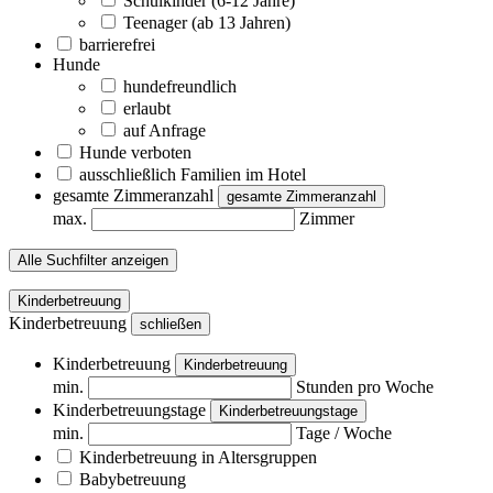
Schulkinder (6-12 Jahre)
Teenager (ab 13 Jahren)
barrierefrei
Hunde
hundefreundlich
erlaubt
auf Anfrage
Hunde verboten
ausschließlich Familien im Hotel
gesamte Zimmeranzahl
gesamte Zimmeranzahl
max.
Zimmer
Alle Suchfilter anzeigen
Kinderbetreuung
Kinderbetreuung
schließen
Kinderbetreuung
Kinderbetreuung
min.
Stunden pro Woche
Kinderbetreuungstage
Kinderbetreuungstage
min.
Tage / Woche
Kinderbetreuung in Altersgruppen
Babybetreuung