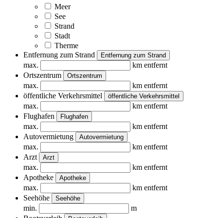
Meer
See
Strand
Stadt
Therme
Entfernung zum Strand
Entfernung zum Strand
max.
km entfernt
Ortszentrum
Ortszentrum
max.
km entfernt
öffentliche Verkehrsmittel
öffentliche Verkehrsmittel
max.
km entfernt
Flughafen
Flughafen
max.
km entfernt
Autovermietung
Autovermietung
max.
km entfernt
Arzt
Arzt
max.
km entfernt
Apotheke
Apotheke
max.
km entfernt
Seehöhe
Seehöhe
min.
m