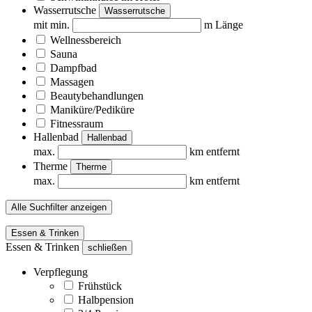
Wasserrutsche
Wasserrutsche
mit min.
m Länge
Wellnessbereich
Sauna
Dampfbad
Massagen
Beautybehandlungen
Maniküre/Pediküre
Fitnessraum
Hallenbad
Hallenbad
max.
km entfernt
Therme
Therme
max.
km entfernt
Alle Suchfilter anzeigen
Essen & Trinken
Essen & Trinken
schließen
Verpflegung
Frühstück
Halbpension