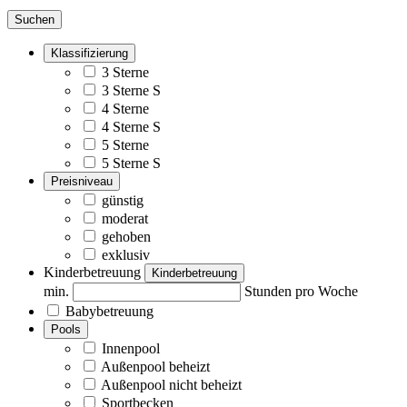
Suchen
Klassifizierung
3 Sterne
3 Sterne S
4 Sterne
4 Sterne S
5 Sterne
5 Sterne S
Preisniveau
günstig
moderat
gehoben
exklusiv
Kinderbetreuung
Kinderbetreuung
min.
Stunden pro Woche
Babybetreuung
Pools
Innenpool
Außenpool beheizt
Außenpool nicht beheizt
Sportbecken