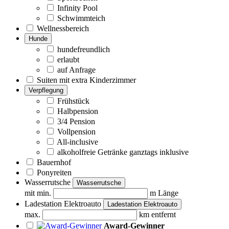
Infinity Pool
Schwimmteich
Wellnessbereich
Hunde
hundefreundlich
erlaubt
auf Anfrage
Suiten mit extra Kinderzimmer
Verpflegung
Frühstück
Halbpension
3/4 Pension
Vollpension
All-inclusive
alkoholfreie Getränke ganztags inklusive
Bauernhof
Ponyreiten
Wasserrutsche
Wasserrutsche
mit min.
m Länge
Ladestation Elektroauto
Ladestation Elektroauto
max.
km entfernt
Award-Gewinner