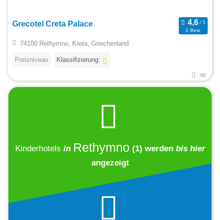
Grecotel Creta Palace
2 Bew.
74100 Rethymno, Kreta, Griechenland
Preisniveau
Klassifizierung:
98
Rethymno
Kinderhotels
in
(1)
werden
bis hier
angezeigt