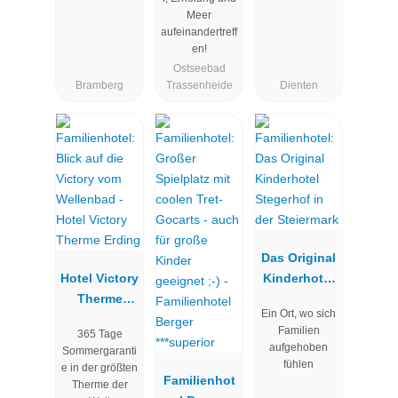
Meer
aufeinandertreff
en!
Ostseebad
Bramberg
Trassenheide
Dienten
Das Original
Hotel Victory
Kinderhotel
Therme
Stegerhof in
Ein Ort, wo sich
Erding
der
Familien
365 Tage
Steiermark
aufgehoben
Sommergaranti
fühlen
e in der größten
Familienhot
Therme der