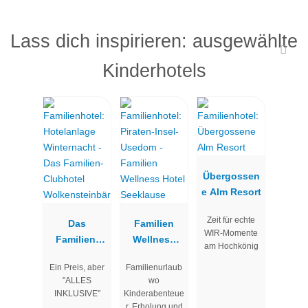
Lass dich inspirieren: ausgewählte
Kinderhotels
Übergossen
e Alm Resort
Zeit für echte
Das
Familien
WIR-Momente
Familien-
Wellness
am Hochkönig
Clubhotel
Hotel
Ein Preis, aber
Familienurlaub
Wolkenstein
Seeklause
"ALLES
wo
bär
INKLUSIVE"
Kinderabenteue
r, Erholung und