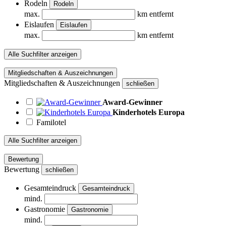
Rodeln
Rodeln
max.
km entfernt
Eislaufen
Eislaufen
max.
km entfernt
Alle Suchfilter anzeigen
Mitgliedschaften & Auszeichnungen
Mitgliedschaften & Auszeichnungen
schließen
Award-Gewinner
Kinderhotels Europa
Familotel
Alle Suchfilter anzeigen
Bewertung
Bewertung
schließen
Gesamteindruck
Gesamteindruck
mind.
Gastronomie
Gastronomie
mind.