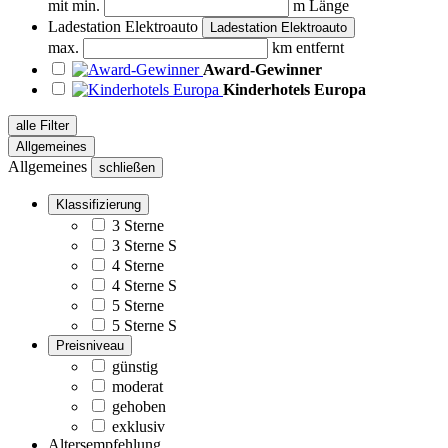
mit min.
m Länge
Ladestation Elektroauto
Ladestation Elektroauto
max.
km entfernt
Award-Gewinner
Kinderhotels Europa
alle Filter
Allgemeines
Allgemeines
schließen
Klassifizierung
3 Sterne
3 Sterne S
4 Sterne
4 Sterne S
5 Sterne
5 Sterne S
Preisniveau
günstig
moderat
gehoben
exklusiv
Altersempfehlung