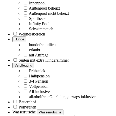
Innenpool
Außenpool beheizt
Außenpool nicht beheizt
Sportbecken
Infinity Pool
Schwimmteich
Wellnessbereich
Hunde
hundefreundlich
erlaubt
auf Anfrage
Suiten mit extra Kinderzimmer
Verpflegung
Frühstück
Halbpension
3/4 Pension
Vollpension
All-inclusive
alkoholfreie Getränke ganztags inklusive
Bauernhof
Ponyreiten
Wasserrutsche
Wasserrutsche