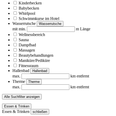
Kinderbecken
Babybecken
Whirlpool
Schwimmkurse im Hotel
Wasserrutsche
Wasserrutsche
mit min.
m Länge
Wellnessbereich
Sauna
Dampfbad
Massagen
Beautybehandlungen
Maniküre/Pediküre
Fitnessraum
Hallenbad
Hallenbad
max.
km entfernt
Therme
Therme
max.
km entfernt
Alle Suchfilter anzeigen
Essen & Trinken
Essen & Trinken
schließen