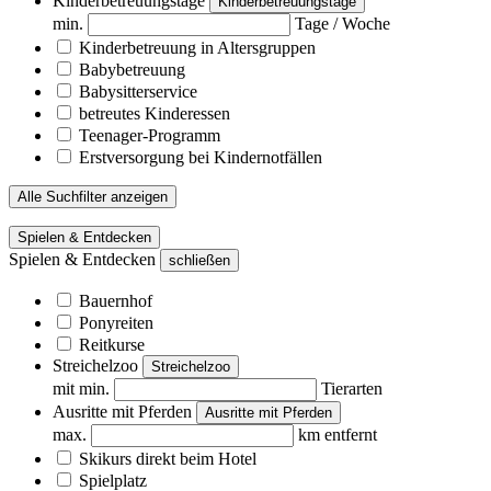
Kinderbetreuungstage
Kinderbetreuungstage
min.
Tage / Woche
Kinderbetreuung in Altersgruppen
Babybetreuung
Babysitterservice
betreutes Kinderessen
Teenager-Programm
Erstversorgung bei Kindernotfällen
Alle Suchfilter anzeigen
Spielen & Entdecken
Spielen & Entdecken
schließen
Bauernhof
Ponyreiten
Reitkurse
Streichelzoo
Streichelzoo
mit min.
Tierarten
Ausritte mit Pferden
Ausritte mit Pferden
max.
km entfernt
Skikurs direkt beim Hotel
Spielplatz