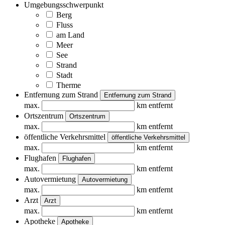
Umgebungsschwerpunkt
Berg
Fluss
am Land
Meer
See
Strand
Stadt
Therme
Entfernung zum Strand
Entfernung zum Strand
max.
km entfernt
Ortszentrum
Ortszentrum
max.
km entfernt
öffentliche Verkehrsmittel
öffentliche Verkehrsmittel
max.
km entfernt
Flughafen
Flughafen
max.
km entfernt
Autovermietung
Autovermietung
max.
km entfernt
Arzt
Arzt
max.
km entfernt
Apotheke
Apotheke