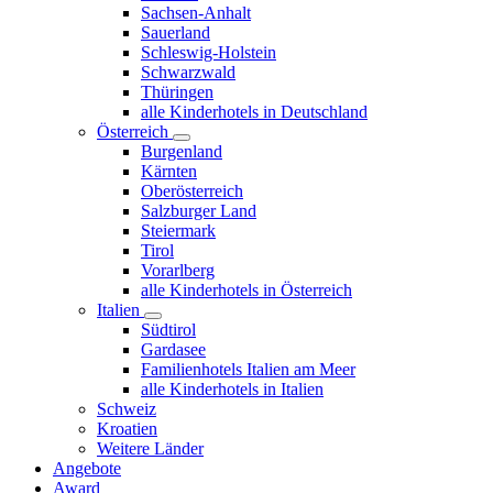
Sachsen-Anhalt
Sauerland
Schleswig-Holstein
Schwarzwald
Thüringen
alle Kinderhotels in Deutschland
Österreich
Burgenland
Kärnten
Oberösterreich
Salzburger Land
Steiermark
Tirol
Vorarlberg
alle Kinderhotels in Österreich
Italien
Südtirol
Gardasee
Familienhotels Italien am Meer
alle Kinderhotels in Italien
Schweiz
Kroatien
Weitere Länder
Angebote
Award