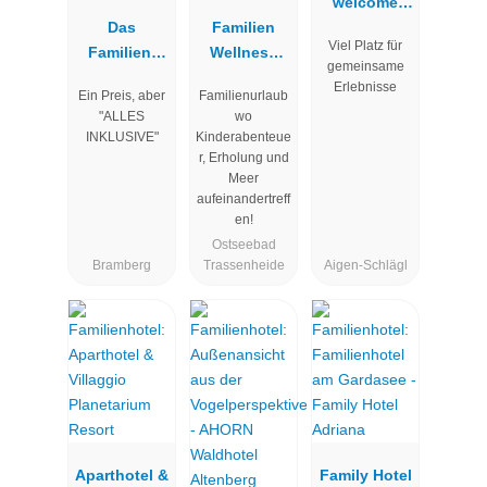
welcome
Das
Familien
family 4*S
Viel Platz für
Familien-
Wellness
gemeinsame
Clubhotel
Hotel
Erlebnisse
Ein Preis, aber
Familienurlaub
Wolkenstein
Seeklause
"ALLES
wo
bär
INKLUSIVE"
Kinderabenteue
r, Erholung und
Meer
aufeinandertreff
en!
Ostseebad
Bramberg
Trassenheide
Aigen-Schlägl
Aparthotel &
Family Hotel