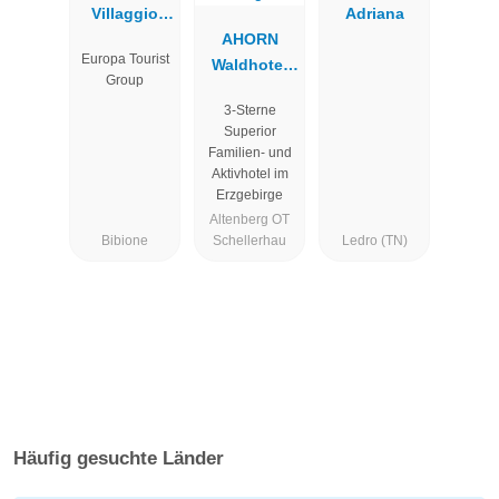
Villaggio
Adriana
Planetarium
AHORN
Europa Tourist
Resort
Waldhotel
Group
Altenberg
3-Sterne
Superior
Familien- und
Aktivhotel im
Erzgebirge
Altenberg OT
Bibione
Schellerhau
Ledro (TN)
Häufig gesuchte Länder