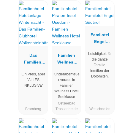
Familotel
Engel
Südtirol
Leichtigkeit für
Das
Familien
die ganze
Familien-
Wellness
Familie.
Clubhotel
Hotel
Inmitten der
Ein Preis, aber
Kinderabenteue
Wolkenstein
Seeklause
Dolomiten.
"ALLES
r voraus in
bär
INKLUSIVE"
Familien
Wellness Hotel
Seeklause
Ostseebad
Bramberg
Trassenheide
Welschnofen