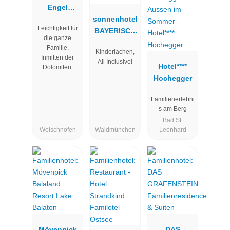
Engel
Südtirol
sonnenhotel
Leichtigkeit für
BAYERISCH
die ganze
ER HOF
Familie.
Kinderlachen,
Inmitten der
All Inclusive!
Hotel****
Dolomiten.
Hochegger
Familienerlebni
s am Berg
Bad St.
Welschnofen
Waldmünchen
Leonhard
Mövenpick
DAS