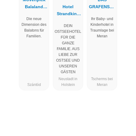
Balaland
Hotel
GRAFENSTE
Resort Lake
Strandkind
IN
Die neue
Ihr Baby- und
Balaton
Familotel
Familienresi
Dimension des
Kinderhotel in
DEIN
Ostsee
dence &
Balatons für
Traumlage bei
OSTSEEHOTEL
Suiten
Familien.
Meran
FÜR DIE
GANZE
FAMILIE. AUS
LIEBE ZUR
OSTSEE UND
UNSEREN
GÄSTEN
Neustadt in
Tscherms bei
Szántód
Holstein
Meran