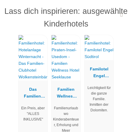
Lass dich inspirieren: ausgewählte
Kinderhotels
Familotel
Engel
Südtirol
Leichtigkeit für
Das
Familien
die ganze
Familien-
Wellness
Familie.
Clubhotel
Hotel
Inmitten der
Ein Preis, aber
Familienurlaub
Wolkenstein
Seeklause
Dolomiten.
"ALLES
wo
bär
INKLUSIVE"
Kinderabenteue
r, Erholung und
Meer