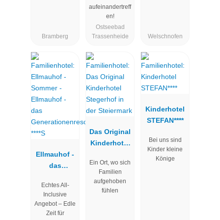
aufeinandertreff
en!
Ostseebad
Bramberg
Trassenheide
Welschnofen
Kinderhotel
STEFAN****
Das Original
Bei uns sind
Kinderhotel
Kinder kleine
Ellmauhof -
Stegerhof in
Könige
Ein Ort, wo sich
das
der
Familien
Generatione
Steiermark
aufgehoben
Echtes All-
nresort ****S
fühlen
Inclusive
Angebot – Edle
Zeit für