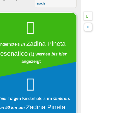
nach
Zadina Pineta
inderhotels
in
esenatico
(1)
werden
bis hier
angezeigt
hier
folgen
Kinderhotels
im
Umkreis
Zadina Pineta
on 50 km um