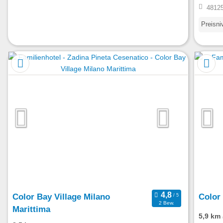
48125
Preisni
Color Bay Village Milano
Color
2 Bew.
Marittima
5,9 km