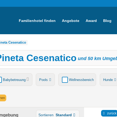
Familienhotel finden
Angebote
Award
Blog
ineta Cesenatico
Pineta Cesenatico
und
50
km Umge
Babybetreuung
Pools
Wellnessbereich
Hunde
tsche
Ladestation Elektroauto
Award-Gewinner
rnen
zurück
Umgebung
Sortieren
Standard