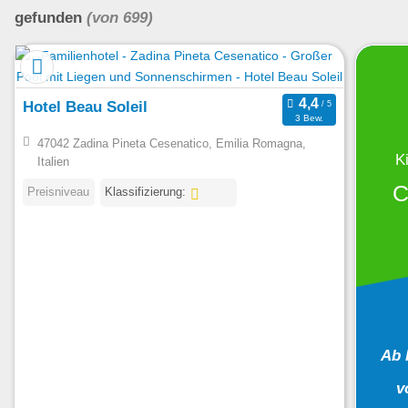
gefunden
(von 699)
Hotel Beau Soleil
3 Bew.
47042 Zadina Pineta Cesenatico, Emilia Romagna,
K
Italien
C
Preisniveau
Klassifizierung:
Ab 
v