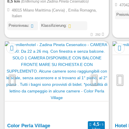
8,5 km
(Entfernung von Zadina Pineta Cesenatico)
47042
48015 Milano Marittima (Cervia) , Emilia Romagna,
Preisni
Italien
Preisniveau:
Klassifizierung:
292
Color Perla Village
Hotel
3 Bew.