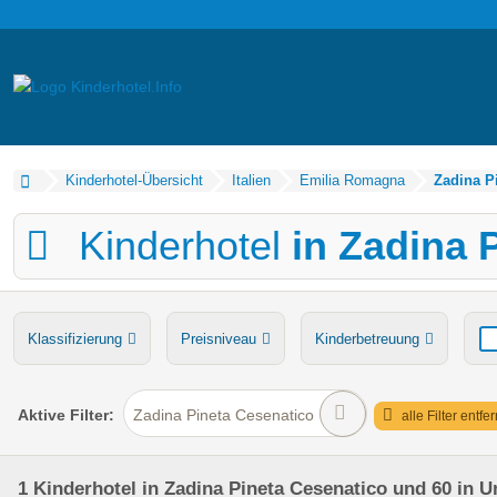
Kinderhotel-Übersicht
Italien
Emilia Romagna
Zadina P
Kinderhotel
in Zadina 
Klassifizierung
Preisniveau
Kinderbetreuung
Verpflegung
Bauernhof
Ponyreiten
Wasserru
Aktive
Filter:
Zadina Pineta Cesenatico
alle Filter entfe
1
Kinderhotel
in Zadina Pineta Cesenatico
und 60 in 