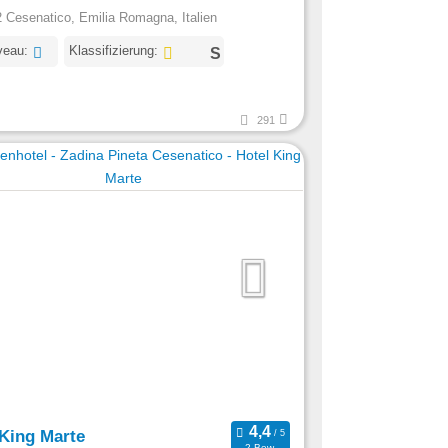
 Cesenatico, Emilia Romagna, Italien
veau:
Klassifizierung:
291
 King Marte
2 Bew.