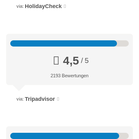
HolidayCheck
via:
4,5
/ 5
2193 Bewertungen
Tripadvisor
via: