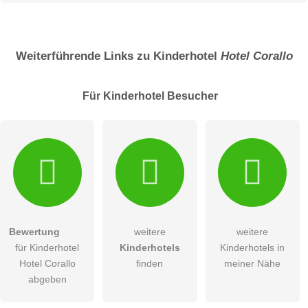
Name
Weiterführende Links zu Kinderhotel
Hotel Corallo
Für Kinderhotel
Besucher
E-Mail-Adresse (wird nicht veröffentlicht)
Bewertung
weitere
weitere
Hiermit akzeptiere ich die
AGB
.
für Kinderhotel
Kinderhotels
Kinderhotels in
Hotel Corallo
finden
meiner Nähe
Die
Datenschutzerklärung
habe ich zur Kenntnis genommen.
abgeben
öffentliche Frage stellen
Abbrechen