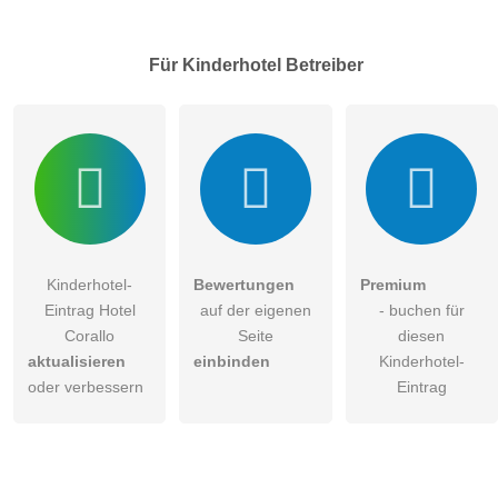
Hinweis:
Bitte beachten Sie, öffentliche Fragen sind
für alle
Besucher sichtbar
.
Für Kinderhotel
Betreiber
Klicken Sie hier um eine
individuelle Frage
an den
Kinderhotel-Eintrag zu stellen
.
Kinderhotel-
Bewertungen
Premium
Eintrag Hotel
auf der eigenen
- buchen für
Corallo
Seite
diesen
aktualisieren
einbinden
Kinderhotel-
oder verbessern
Eintrag