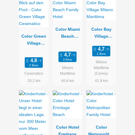
Color Miami
Color Bay
Color Green
Beach
Village
Village
Family Hotel
Milano
Cesenatico
Marittima
1 Bew.
3 Bew.
Milano
2 Bew.
Milano
Marittima
Cesenatico
Marittima
(Cervia)
33.2 km
40.6 km
41.9 km
Color Hotel
Color
Ermitage
Metropolitan