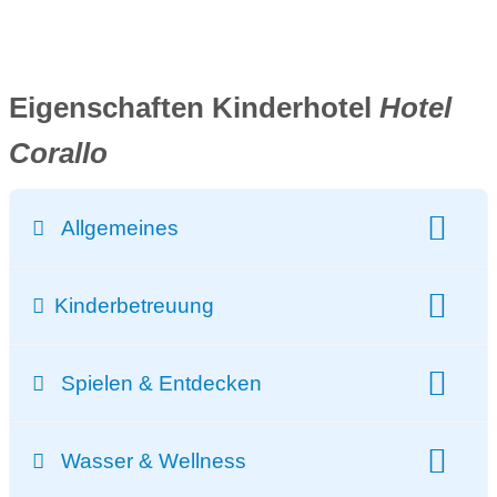
Eigenschaften Kinderhotel
Hotel
Corallo
Allgemeines
Klassifizierung:
Kinderbetreuung
gesamte Zimmeranzahl:
100 Zimmer
Kinderbetreuung:
bis zu 36 Stunden pro Woche
Spielen & Entdecken
Kinderbetreuungstage:
bis zu 6 Tage / Woche
Spielplatz
Film-/Theatervorführungen
betreutes Kinderessen
Wasser & Wellness