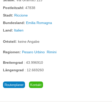
Straße:
Via Gramsci 113
Postleitzahl:
47838
Stadt:
Riccione
Bundesland:
Emilia Romagna
Land:
Italien
Ortsteil:
keine Angabe
Regionen:
Pesaro Urbino
Rimini
Breitengrad
:
43.996910
Längengrad
:
12.669260
Routenplaner
Kontakt