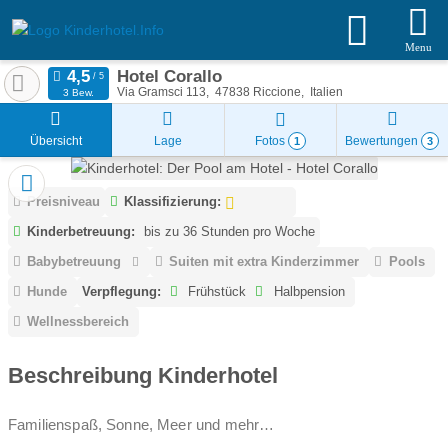
Menu
Hotel Corallo
Via Gramsci 113
47838
Riccione
Italien
3 Bew.
Übersicht
Lage
Fotos
Bewertungen
1
3
Preisniveau
Klassifizierung:
Kinderbetreuung:
bis zu 36 Stunden pro Woche
Babybetreuung
Suiten mit extra Kinderzimmer
Pools
Hunde
Verpflegung:
Frühstück
Halbpension
Wellnessbereich
Beschreibung Kinderhotel
Familienspaß, Sonne, Meer und mehr…