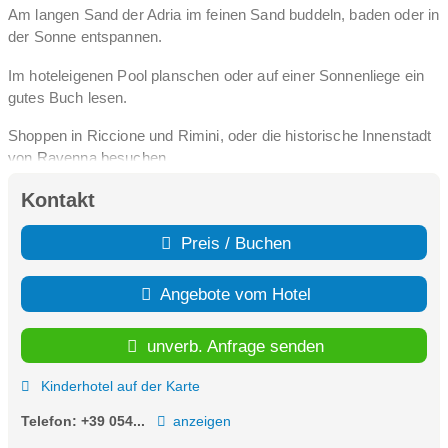
Am langen Sand der Adria im feinen Sand buddeln, baden oder in
der Sonne entspannen.
Im hoteleigenen Pool planschen oder auf einer Sonnenliege ein
gutes Buch lesen.
Shoppen in Riccione und Rimini, oder die historische Innenstadt
von Ravenna besuchen.
Wasserrutschen im Aquafan hinabsausen oder Haie, Rochen,
Kontakt
Pinguine und Delfine im Aquarium von Cattolica bestaunen.
Preis / Buchen
Im Hotel-Restaurant Pizza, Pasta, Gelato und frische Fisch-
Spezialitäten der Emilia Romagna genießen.
Angebote vom Hotel
Nach einem Urlaubstag voller Erlebnisse in den geräumigen
Familienzimmern gut ausschlafen und sich auf den nächsten
unverb. Anfrage senden
Morgen freuen…
Kinderhotel auf der Karte
Denn dann geht es nach dem vielfältigen Frühstücksbuffet und
Telefon:
+39 054...
anzeigen
einem leckeren Cappuccino auf zu neuen Erlebnissen!