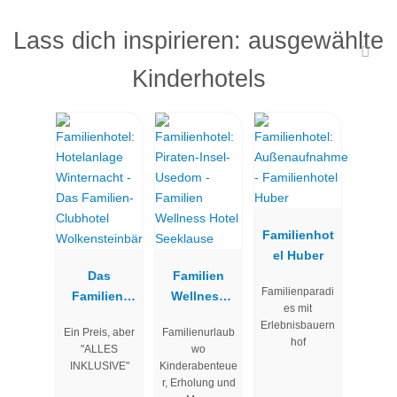
Lass dich inspirieren: ausgewählte
Kinderhotels
Familienhot
el Huber
Das
Familien
Familienparadi
Familien-
Wellness
es mit
Clubhotel
Hotel
Erlebnisbauern
Ein Preis, aber
Familienurlaub
Wolkenstein
Seeklause
hof
"ALLES
wo
bär
INKLUSIVE"
Kinderabenteue
r, Erholung und