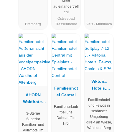
Meer
aufeinandertreff
en!
Ostseebad
Bramberg
Trassenheide
Vals - Mühlbach
Viktoria
Familienhot
Hotels,
AHORN
el Central
Fewos,
Familienhotel
Waldhotel
Chalets &
und Fewos in
Familienurlaub
Altenberg
SPA
schönster
"bei uns
3-Sterne
Umgebung
Dahoam" in
Superior
direkt an Wiese,
Tirol
Familien- und
Wald und Berg
Aktivhotel im