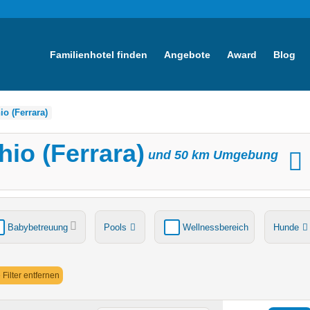
Familienhotel finden
Angebote
Award
Blog
o (Ferrara)
io (Ferrara)
und
50
km Umgebung
Babybetreuung
Pools
Wellnessbereich
Hunde
tsche
Ladestation Elektroauto
Award-Gewinner
e Filter entfernen