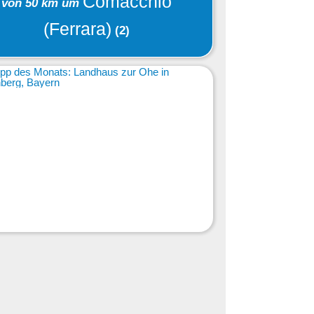
Comacchio
von 50 km um
(Ferrara)
(2)