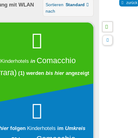
zurück
ung
mit WLAN
Sortieren
Standard
nach
Comacchio
Kinderhotels
in
rara)
(1)
werden
bis hier
angezeigt
hier
folgen
Kinderhotels
im
Umkreis