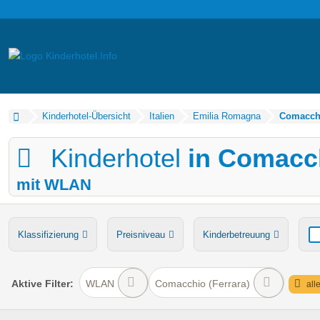
Kinderhotel-Übersicht
Italien
Emilia Romagna
Comacchi
Kinderhotel
in Comacch
mit WLAN
Klassifizierung
Preisniveau
Kinderbetreuung
Verpflegung
Bauernhof
Ponyreiten
Wasserru
Aktive
Filter:
WLAN
Comacchio (Ferrara)
all