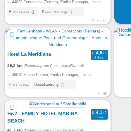
44022 Comacchio (Ferrara), Emilia Romagna, Italien
Preisniveau:
Klassifizierung:
501
Hotel La Meridiana
3 Bew.
29,2 km
(Entfernung von Comacchio (Ferrara))
48010 Marina Romea, Emilia Romagna, Italien
Preisniveau
Klassifizierung:
86
HK2 - FAMILY HOTEL MARINA
3 Bew.
BEACH
41,7 km
(Entfernung von Comacchio (Ferrara))