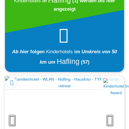
Hafling
Kinderhotels
in
(1)
werden
bis hier
angezeigt
Ab hier
folgen
Kinderhotels
im
Umkreis von 50
Hafling
km um
(57)