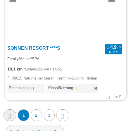
SONNEN RESORT ****S
6 Bew.
Family/Active/SPA
18,1 km
(Entfernung von Hafling)
39025 Naturns bei Meran, Trentino-Südtirol, Italien
Preisniveau:
Klassifizierung:
326
1
2
3