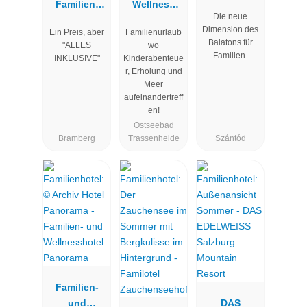
Familien-
Wellness
Resort Lake
Die neue
Clubhotel
Hotel
Balaton
Dimension des
Ein Preis, aber
Familienurlaub
Wolkenstein
Seeklause
Balatons für
"ALLES
wo
bär
Familien.
INKLUSIVE"
Kinderabenteue
r, Erholung und
Meer
aufeinandertreff
en!
Ostseebad
Bramberg
Trassenheide
Szántód
Familien-
und
DAS