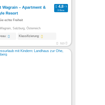
t Wagrain – Apartment &
3 Bew.
yle Resort
ie echte Freiheit
Wagrain, Salzburg, Österreich
veau:
Klassifizierung:
513