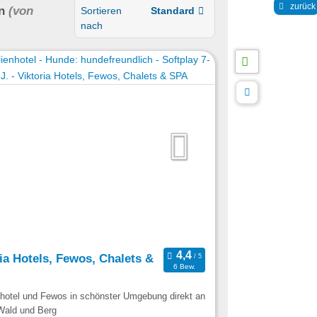
zurück
n
(von
Sortieren
Standard
nach
ia Hotels, Fewos, Chalets &
6 Bew.
nhotel und Fewos in schönster Umgebung direkt an
Wald und Berg