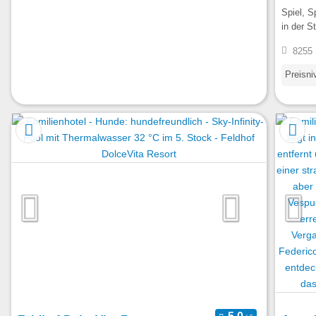
Spiel, S
in der S
8255 
Preisni