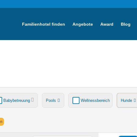
Familienhotel finden
Angebote
Award
Blog
Babybetreuung
Pools
Wellnessbereich
Hunde
tsche
Ladestation Elektroauto
Award-Gewinner
en