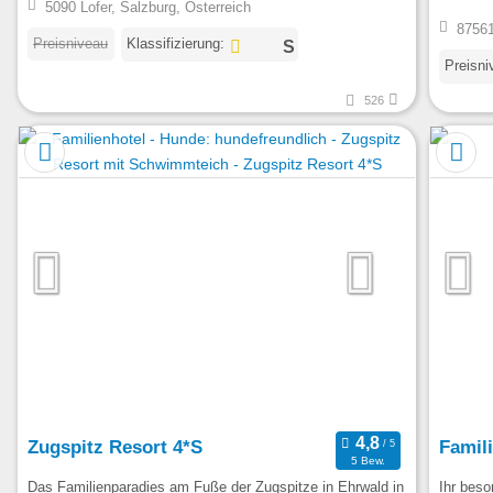
5090 Lofer, Salzburg, Österreich
87561
Preisniveau
Klassifizierung:
Preisni
526
Zugspitz Resort 4*S
Famil
5 Bew.
Das Familienparadies am Fuße der Zugspitze in Ehrwald in
Ihr beso