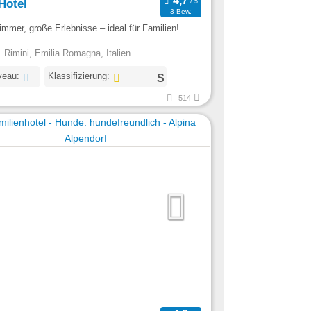
Hotel
3 Bew.
mmer, große Erlebnisse – ideal für Familien!
 Rimini, Emilia Romagna, Italien
veau:
Klassifizierung:
514