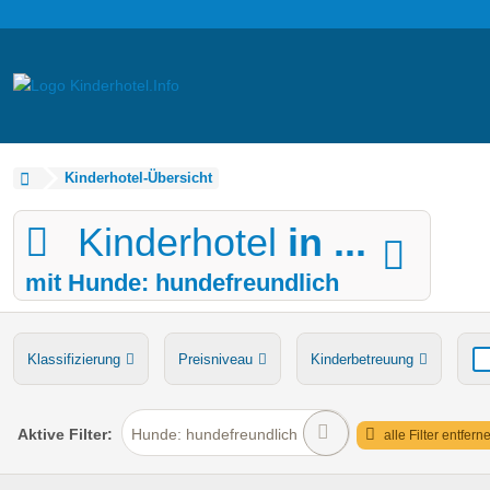
Kinderhotel-Übersicht
Kinderhotel
in ...
mit Hunde: hundefreundlich
Klassifizierung
Preisniveau
Kinderbetreuung
Verpflegung
Bauernhof
Ponyreiten
Wasserru
Aktive
Filter:
Hunde: hundefreundlich
alle Filter entfern