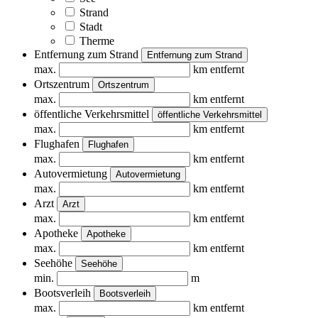
Strand
Stadt
Therme
Entfernung zum Strand
Entfernung zum Strand
max.
km entfernt
Ortszentrum
Ortszentrum
max.
km entfernt
öffentliche Verkehrsmittel
öffentliche Verkehrsmittel
max.
km entfernt
Flughafen
Flughafen
max.
km entfernt
Autovermietung
Autovermietung
max.
km entfernt
Arzt
Arzt
max.
km entfernt
Apotheke
Apotheke
max.
km entfernt
Seehöhe
Seehöhe
min.
m
Bootsverleih
Bootsverleih
max.
km entfernt