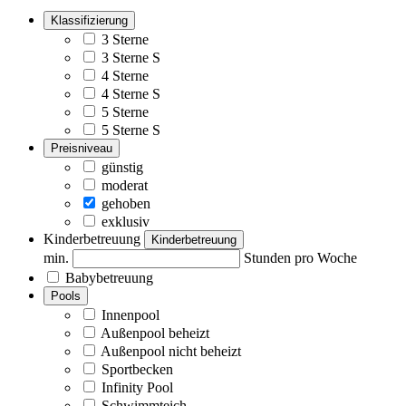
Klassifizierung
3 Sterne
3 Sterne S
4 Sterne
4 Sterne S
5 Sterne
5 Sterne S
Preisniveau
günstig
moderat
gehoben
exklusiv
Kinderbetreuung
Kinderbetreuung
min.
Stunden pro Woche
Babybetreuung
Pools
Innenpool
Außenpool beheizt
Außenpool nicht beheizt
Sportbecken
Infinity Pool
Schwimmteich