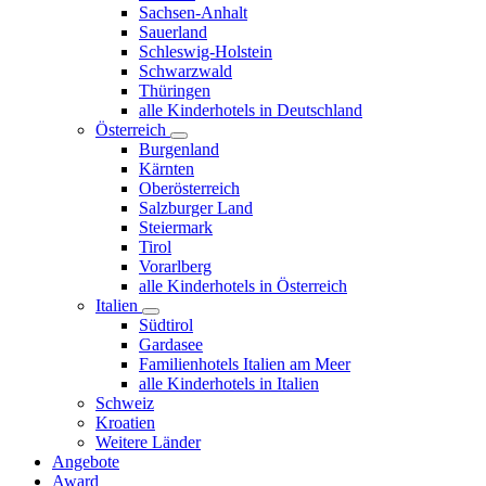
Sachsen-Anhalt
Sauerland
Schleswig-Holstein
Schwarzwald
Thüringen
alle Kinderhotels in Deutschland
Österreich
Burgenland
Kärnten
Oberösterreich
Salzburger Land
Steiermark
Tirol
Vorarlberg
alle Kinderhotels in Österreich
Italien
Südtirol
Gardasee
Familienhotels Italien am Meer
alle Kinderhotels in Italien
Schweiz
Kroatien
Weitere Länder
Angebote
Award