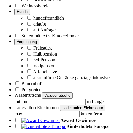
Wellnessbereich
Hunde
hundefreundlich
erlaubt
auf Anfrage
Suiten mit extra Kinderzimmer
Verpflegung
Frühstück
Halbpension
3/4 Pension
Vollpension
All-inclusive
alkoholfreie Getränke ganztags inklusive
Bauernhof
Ponyreiten
Wasserrutsche
Wasserrutsche
mit min.
m Länge
Ladestation Elektroauto
Ladestation Elektroauto
max.
km entfernt
Award-Gewinner
Kinderhotels Europa