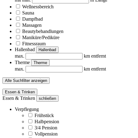
Wellnessbereich
Sauna
Dampfbad
Massagen
Beautybehandlungen
Maniküre/Pediküre
Fitnessraum
Hallenbad
Hallenbad
max.
km entfernt
Therme
Therme
max.
km entfernt
Alle Suchfilter anzeigen
Essen & Trinken
Essen & Trinken
schließen
Verpflegung
Frühstück
Halbpension
3/4 Pension
Vollpension