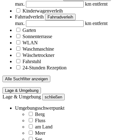
max.
km entfernt
Kinderwagenverleih
Fahrradverleih
Fahrradverleih
max.
km entfernt
Garten
Sonnenterrasse
WLAN
Waschmaschine
Wäschetrockner
Fahrstuhl
24-Stunden Rezeption
Alle Suchfilter anzeigen
Lage & Umgebung
Lage & Umgebung
schließen
Umgebungsschwerpunkt
Berg
Fluss
am Land
Meer
See