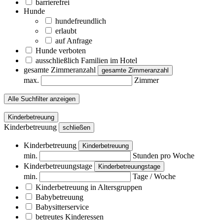
barrierefrei
Hunde
hundefreundlich
erlaubt
auf Anfrage
Hunde verboten
ausschließlich Familien im Hotel
gesamte Zimmeranzahl
gesamte Zimmeranzahl
max.
Zimmer
Alle Suchfilter anzeigen
Kinderbetreuung
Kinderbetreuung
schließen
Kinderbetreuung
Kinderbetreuung
min.
Stunden pro Woche
Kinderbetreuungstage
Kinderbetreuungstage
min.
Tage / Woche
Kinderbetreuung in Altersgruppen
Babybetreuung
Babysitterservice
betreutes Kinderessen