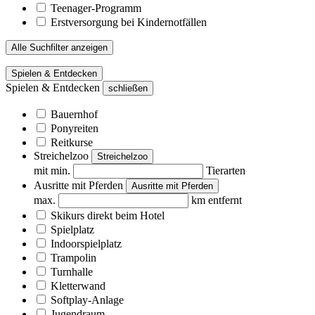
Teenager-Programm
Erstversorgung bei Kindernotfällen
Alle Suchfilter anzeigen
Spielen & Entdecken
Spielen & Entdecken
schließen
Bauernhof
Ponyreiten
Reitkurse
Streichelzoo
Streichelzoo
mit min.
Tierarten
Ausritte mit Pferden
Ausritte mit Pferden
max.
km entfernt
Skikurs direkt beim Hotel
Spielplatz
Indoorspielplatz
Trampolin
Turnhalle
Kletterwand
Softplay-Anlage
Jugendraum