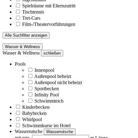
Spielräume mit Elternzutritt
Tischtennis
Tret-Cars
Film-/Theatervorführungen
Alle Suchfilter anzeigen
Wasser & Wellness
Wasser & Wellness
schließen
Pools
Innenpool
Außenpool beheizt
Außenpool nicht beheizt
Sportbecken
Infinity Pool
Schwimmteich
Kinderbecken
Babybecken
Whirlpool
Schwimmkurse im Hotel
Wasserrutsche
Wasserrutsche
mit min.
m Länge