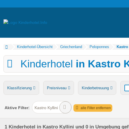
Kinderhotel-Übersicht
Griechenland
Peloponnes
Kastro 
Kinderhotel
in Kastro K
Klassifizierung
Preisniveau
Kinderbetreuung
Verpflegung
Bauernhof
Ponyreiten
Wasserru
Aktive
Filter:
Kastro Kyllini
alle Filter entfernen
1
Kinderhotel
in Kastro Kyllini
und 0 in Umgebung
ge