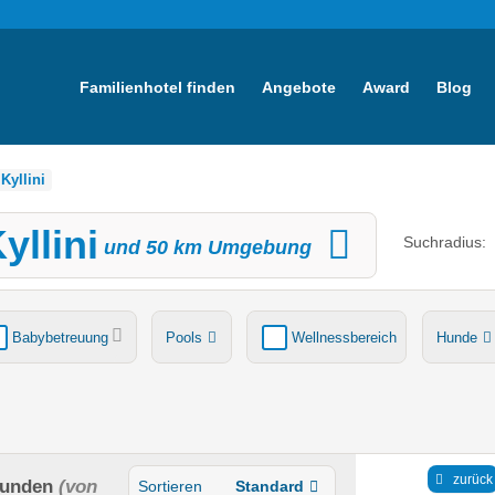
Familienhotel finden
Angebote
Award
Blog
Kyllini
yllini
Suchradius:
und
50
km Umgebung
Babybetreuung
Pools
Wellnessbereich
Hunde
tsche
Ladestation Elektroauto
Award-Gewinner
zurück
funden
(von
Sortieren
Standard