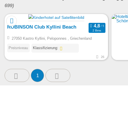
699)
ROBINSON Club Kyllini Beach
2 Bew.
27050 Kastro Kyllini, Peloponnes , Griechenland
Preisniveau
Klassifizierung:
26
1