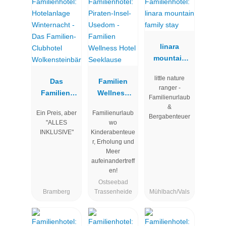
linara
mountain
family stay
little nature
Das
Familien
ranger -
Familien-
Wellness
Familienurlaub
Clubhotel
Hotel
&
Ein Preis, aber
Familienurlaub
Wolkenstein
Seeklause
Bergabenteuer
"ALLES
wo
bär
INKLUSIVE"
Kinderabenteue
r, Erholung und
Meer
aufeinandertreff
en!
Ostseebad
Bramberg
Trassenheide
Mühlbach/Vals