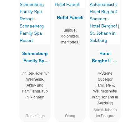
Hotel Fameli
unique.
dolomites.
memories.
Schneeberg
Hotel
Family Spa
Berghof | St.
Resort
Johann in
Ihr Top-Hotel für
4-Sterne
Salzburg
Wellness-,
Superior
Aktiv- und
Familien- &
Familienurlaub
Wellnesshotel
in Ridnaun
in St. Johann in
Salzburg
Sankt Johann
Ratschings
Olang
im Pongau