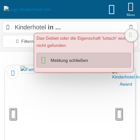
Menu
Kinderhotel
in ...
0
Das Gebiet oder die Eigenschaft 'luttach' wurde
Filtern
Karte
Sortieren
nicht gefunden.
699
Kinderhotels
Meldung schließen