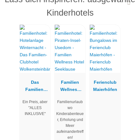
Kinderhotels
Das
Familien
Ferienclub
Familien-
Wellness
Maierhöfen
Clubhotel
Hotel
Ein Preis, aber
Familienurlaub
Wolkenstein
Seeklause
"ALLES
wo
bär
INKLUSIVE"
Kinderabenteue
r, Erholung und
Meer
aufeinandertreff
en!