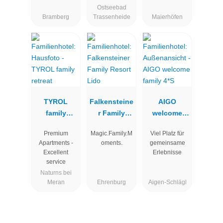
Ostseebad
Bramberg
Trassenheide
Maierhöfen
TYROL
Falkensteine
AIGO
family
r Family
welcome
retreat
Resort Lido
family 4*S
Premium
Magic.Family.M
Viel Platz für
Apartments -
oments.
gemeinsame
Excellent
Erlebnisse
service
Naturns bei
Meran
Ehrenburg
Aigen-Schlägl