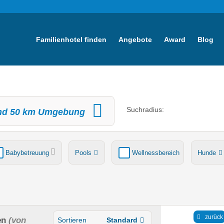
Familienhotel finden
Angebote
Award
Blog
Suchradius:
nd
50
km Umgebung
Babybetreuung
Pools
Wellnessbereich
Hunde
tsche
Ladestation Elektroauto
Award-Gewinner
zurück
en
(von
Sortieren
Standard