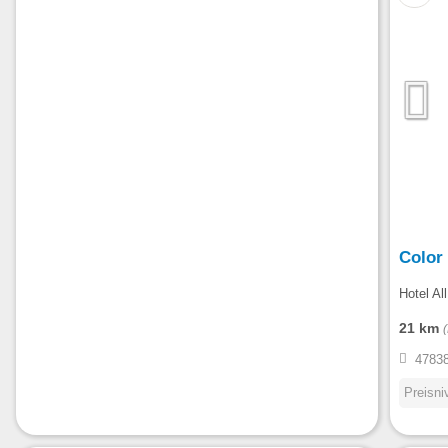
Color
Hotel All
21 km
47838
Preisni