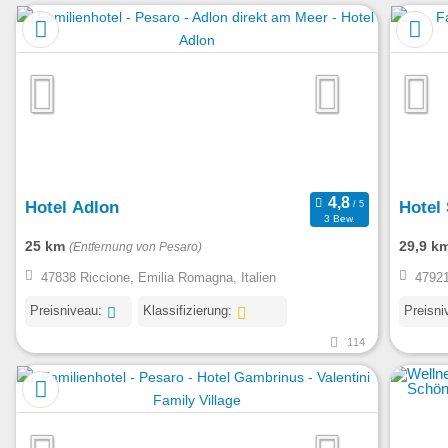
Hotel Adlon
Hotel
3 Bew.
25 km
29,9 k
(Entfernung von Pesaro)
47838 Riccione, Emilia Romagna, Italien
47921
Preisniveau:
Klassifizierung:
Preisni
114