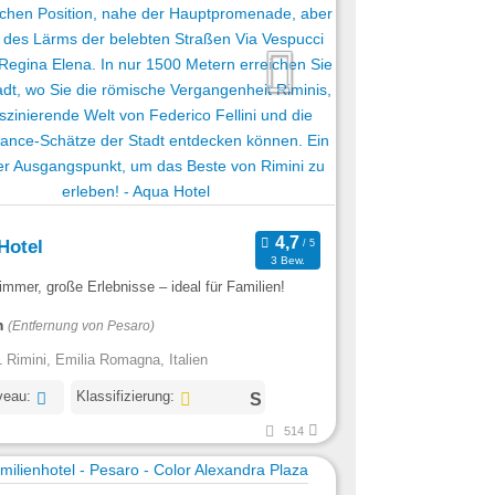
Hotel
3 Bew.
mmer, große Erlebnisse – ideal für Familien!
m
(Entfernung von Pesaro)
 Rimini, Emilia Romagna, Italien
veau:
Klassifizierung:
514