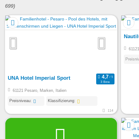
699)
Nautil
61121
Preisni
UNA Hotel Imperial Sport
3 Bew.
61121 Pesaro, Marken, Italien
Preisniveau:
Klassifizierung:
114