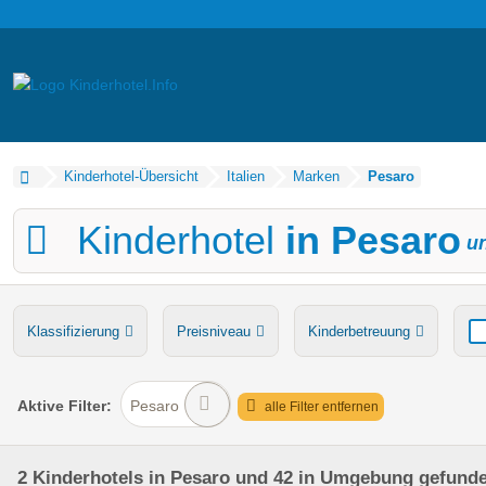
Kinderhotel-Übersicht
Italien
Marken
Pesaro
Kinderhotel
in Pesaro
u
Klassifizierung
Preisniveau
Kinderbetreuung
Verpflegung
Bauernhof
Ponyreiten
Wasserru
Aktive
Filter:
Pesaro
alle Filter entfernen
2
Kinderhotels
in Pesaro
und 42 in Umgebung
gefund