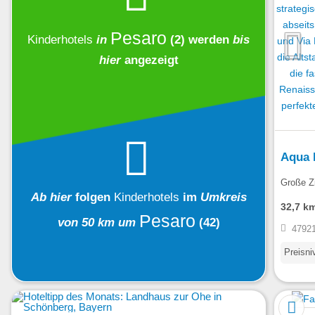
Pesaro
Kinderhotels
in
(2)
werden
bis
hier
angezeigt
Aqua 
Große Zi
Ab hier
folgen
Kinderhotels
im
Umkreis
32,7 k
Pesaro
von 50 km um
(42)
47921
Preisni