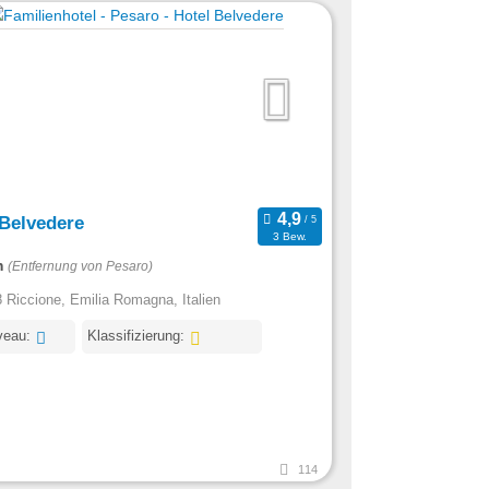
 Belvedere
3 Bew.
m
(Entfernung von Pesaro)
 Riccione, Emilia Romagna, Italien
veau:
Klassifizierung:
114