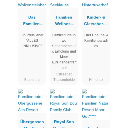
Das
Familien
Kinder- &
Familien-
Wellness
Gletscherho
Clubhotel
Hotel
tel
Ein Preis, aber
Familienurlaub
Euer Urlaubs- &
Wolkenstein
Seeklause
Hintertuxerh
"ALLES
wo
Familienparadi
bär
of
INKLUSIVE"
Kinderabenteue
es
r, Erholung und
Meer
aufeinandertreff
en!
Ostseebad
Bramberg
Trassenheide
Hintertux
Übergossen
Royal Son