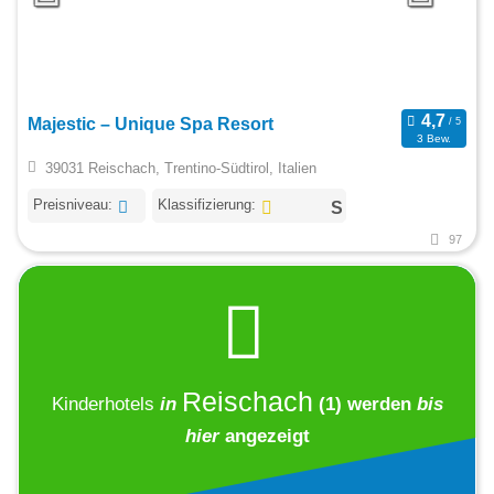
Majestic – Unique Spa Resort
3 Bew.
39031 Reischach, Trentino-Südtirol, Italien
Preisniveau:
Klassifizierung:
97
Reischach
Kinderhotels
in
(1)
werden
bis
hier
angezeigt