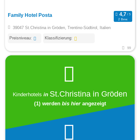
Family Hotel Posta
2 Bew.
39047 St.Christina in Gröden, Trentino-Südtirol, Italien
Preisniveau:
Klassifizierung:
99
St.Christina in Gröden
Kinderhotels
in
(1)
werden
bis hier
angezeigt