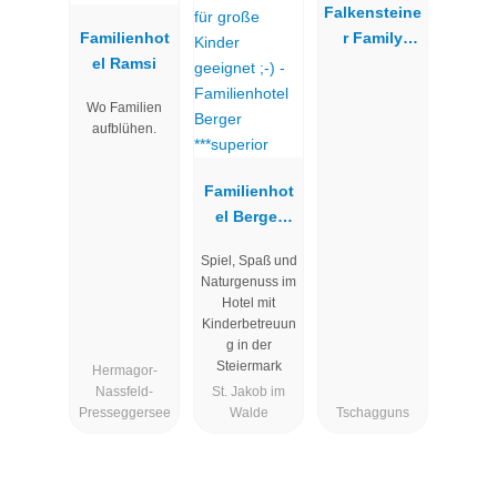
Falkensteine
Familienhot
r Family
el Ramsi
Hotel
Montafon
Wo Familien
aufblühen.
Familienhot
el Berger
***superior
Spiel, Spaß und
Naturgenuss im
Hotel mit
Kinderbetreuun
g in der
Steiermark
Hermagor-
Nassfeld-
St. Jakob im
Presseggersee
Walde
Tschagguns