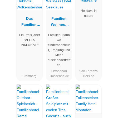
Miravalle
Holidays in
nature
Das
Familien
Familien-
Wellness
Clubhotel
Hotel
Ein Preis, aber
Familienurlaub
Wolkenstein
Seeklause
"ALLES
wo
bär
INKLUSIVE"
Kinderabenteue
r, Erholung und
Meer
aufeinandertreff
en!
Ostseebad
San Lorenzo
Bramberg
Trassenheide
Dorsino