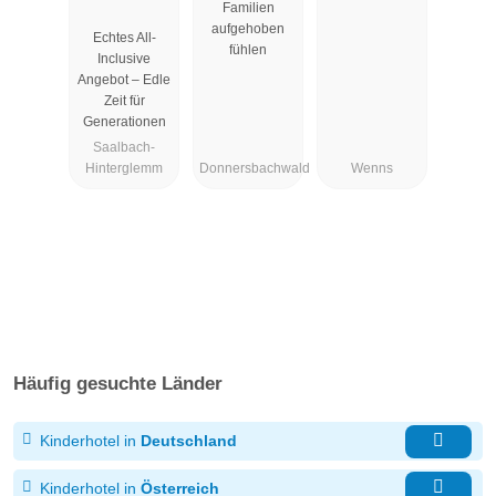
Familien
Generatione
Steiermark
aufgehoben
Echtes All-
nresort ****S
fühlen
Inclusive
Angebot – Edle
Zeit für
Generationen
Saalbach-
Hinterglemm
Donnersbachwald
Wenns
Häufig gesuchte Länder
Kinderhotel in
Deutschland
Kinderhotel in
Österreich