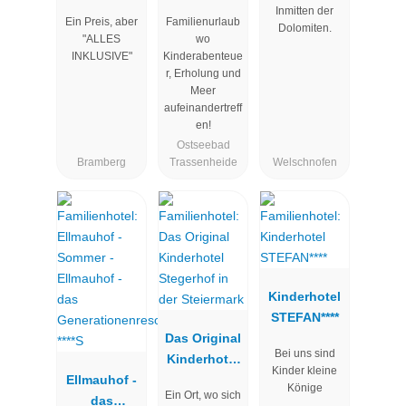
Clubhotel
Hotel
Inmitten der
Ein Preis, aber
Familienurlaub
Wolkenstein
Seeklause
Dolomiten.
"ALLES
wo
bär
INKLUSIVE"
Kinderabenteue
r, Erholung und
Meer
aufeinandertreff
en!
Ostseebad
Bramberg
Trassenheide
Welschnofen
Kinderhotel
STEFAN****
Das Original
Bei uns sind
Kinderhotel
Kinder kleine
Ellmauhof -
Stegerhof in
Könige
Ein Ort, wo sich
das
der