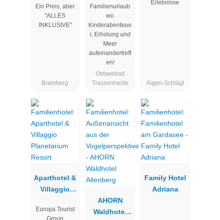
Erlebnisse
Ein Preis, aber
Familienurlaub
Wolkenstein
Seeklause
"ALLES
wo
bär
INKLUSIVE"
Kinderabenteue
r, Erholung und
Meer
aufeinandertreff
en!
Ostseebad
Bramberg
Trassenheide
Aigen-Schlägl
Aparthotel &
Family Hotel
Villaggio
Adriana
Planetarium
AHORN
Europa Tourist
Resort
Waldhotel
Group