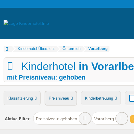
Kinderhotel-Übersicht
Österreich
Vorarlberg
Kinderhotel
in Vorarlb
mit Preisniveau: gehoben
Klassifizierung
Preisniveau
Kinderbetreuung
Verpflegung
Bauernhof
Ponyreiten
Wasserru
Aktive
Filter:
Preisniveau: gehoben
Vorarlberg