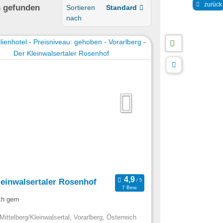
zurück
n
gefunden
Sortieren
Standard
nach
leinwalsertaler Rosenhof
7 Bew.
ch gern
Mittelberg/Kleinwalsertal, Vorarlberg, Österreich