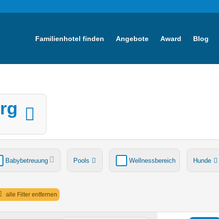
Familienhotel finden
Angebote
Award
Blog
erg
Babybetreuung
Pools
Wellnessbereich
Hunde
tsche
Ladestation Elektroauto
Award-Gewinner
alle Filter entfernen