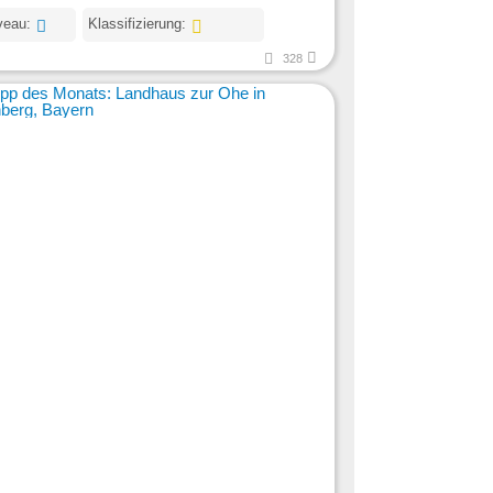
veau:
Klassifizierung:
328