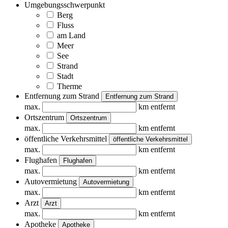
Umgebungsschwerpunkt
Berg
Fluss
am Land
Meer
See
Strand
Stadt
Therme
Entfernung zum Strand
Entfernung zum Strand
max.
km entfernt
Ortszentrum
Ortszentrum
max.
km entfernt
öffentliche Verkehrsmittel
öffentliche Verkehrsmittel
max.
km entfernt
Flughafen
Flughafen
max.
km entfernt
Autovermietung
Autovermietung
max.
km entfernt
Arzt
Arzt
max.
km entfernt
Apotheke
Apotheke