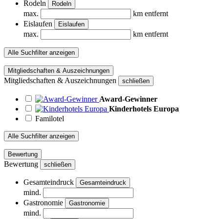
Rodeln
Rodeln
max.
km entfernt
Eislaufen
Eislaufen
max.
km entfernt
Alle Suchfilter anzeigen
Mitgliedschaften & Auszeichnungen
Mitgliedschaften & Auszeichnungen
schließen
Award-Gewinner
Kinderhotels Europa
Familotel
Alle Suchfilter anzeigen
Bewertung
Bewertung
schließen
Gesamteindruck
Gesamteindruck
mind.
Gastronomie
Gastronomie
mind.