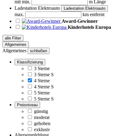
mit min.
m Länge
Ladestation Elektroauto
Ladestation Elektroauto
max.
km entfernt
Award-Gewinner
Kinderhotels Europa
alle Filter
Allgemeines
Allgemeines
schließen
Klassifizierung
3 Sterne
3 Sterne S
4 Sterne
4 Sterne S
5 Sterne
5 Sterne S
Preisniveau
günstig
moderat
gehoben
exklusiv
Altersempfehlung