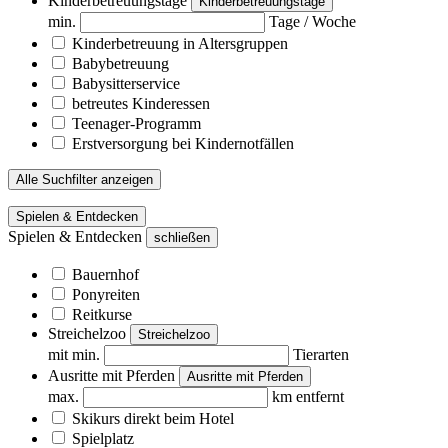
Kinderbetreuungstage
Kinderbetreuungstage
min.
Tage / Woche
Kinderbetreuung in Altersgruppen
Babybetreuung
Babysitterservice
betreutes Kinderessen
Teenager-Programm
Erstversorgung bei Kindernotfällen
Alle Suchfilter anzeigen
Spielen & Entdecken
Spielen & Entdecken
schließen
Bauernhof
Ponyreiten
Reitkurse
Streichelzoo
Streichelzoo
mit min.
Tierarten
Ausritte mit Pferden
Ausritte mit Pferden
max.
km entfernt
Skikurs direkt beim Hotel
Spielplatz