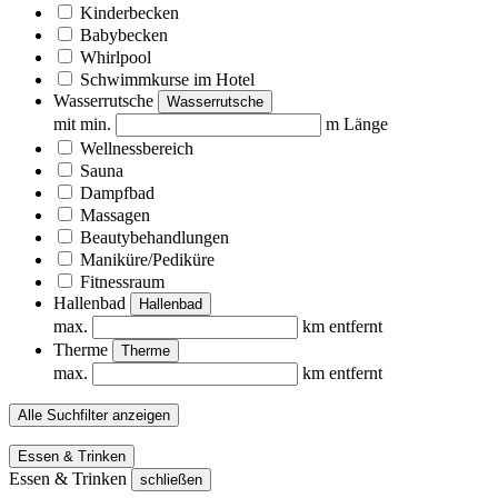
Kinderbecken
Babybecken
Whirlpool
Schwimmkurse im Hotel
Wasserrutsche
Wasserrutsche
mit min.
m Länge
Wellnessbereich
Sauna
Dampfbad
Massagen
Beautybehandlungen
Maniküre/Pediküre
Fitnessraum
Hallenbad
Hallenbad
max.
km entfernt
Therme
Therme
max.
km entfernt
Alle Suchfilter anzeigen
Essen & Trinken
Essen & Trinken
schließen