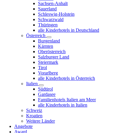
Sachsen-Anhalt
Sauerland
Schleswig-Holstein
Schwarzwald
Thüringen
alle Kinderhotels in Deutschland
Österreich
Burgenland
Kärnten
Oberösterreich
Salzburger Land
Steiermark
Tirol
Vorarlberg
alle Kinderhotels in Österreich
Italien
Südtirol
Gardasee
Familienhotels Italien am Meer
alle Kinderhotels in Italien
Schweiz
Kroatien
Weitere Länder
Angebote
Award