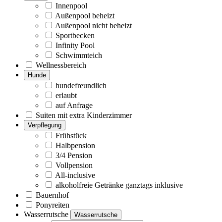
Innenpool
Außenpool beheizt
Außenpool nicht beheizt
Sportbecken
Infinity Pool
Schwimmteich
Wellnessbereich
Hunde
hundefreundlich
erlaubt
auf Anfrage
Suiten mit extra Kinderzimmer
Verpflegung
Frühstück
Halbpension
3/4 Pension
Vollpension
All-inclusive
alkoholfreie Getränke ganztags inklusive
Bauernhof
Ponyreiten
Wasserrutsche
Wasserrutsche