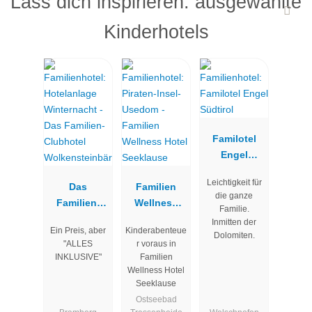
Lass dich inspirieren: ausgewählte
Kinderhotels
Familotel
Engel
Südtirol
Leichtigkeit für
Das
Familien
die ganze
Familien-
Wellness
Familie.
Clubhotel
Hotel
Inmitten der
Ein Preis, aber
Kinderabenteue
Wolkenstein
Seeklause
Dolomiten.
"ALLES
r voraus in
bär
INKLUSIVE"
Familien
Wellness Hotel
Seeklause
Ostseebad