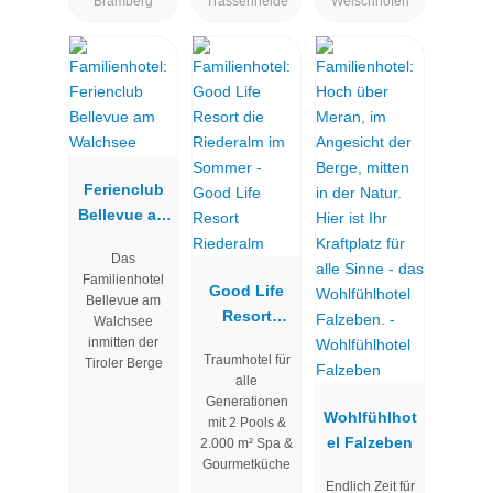
Bramberg
Trassenheide
Welschnofen
Ferienclub
Bellevue am
Walchsee
Das
Familienhotel
Good Life
Bellevue am
Resort
Walchsee
Riederalm
inmitten der
Traumhotel für
Tiroler Berge
alle
Generationen
Wohlfühlhot
mit 2 Pools &
el Falzeben
2.000 m² Spa &
Gourmetküche
Endlich Zeit für