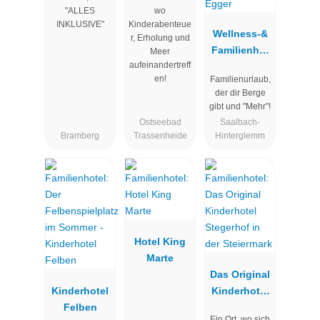
Wolkenstein
Seeklause
"ALLES
wo
bär
INKLUSIVE"
Kinderabenteue
Wellness-&
r, Erholung und
Familienhot
Meer
aufeinandertreff
el Egger
en!
Familienurlaub,
der dir Berge
gibt und "Mehr"!
Ostseebad
Saalbach-
Bramberg
Trassenheide
Hinterglemm
Hotel King
Marte
Das Original
Kinderhotel
Kinderhotel
Felben
Stegerhof in
Ein Ort, wo sich