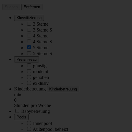
Suchen
Entfernen
Klassifizierung
3 Sterne
3 Sterne S
4 Sterne
4 Sterne S
5 Sterne
5 Sterne S
Preisniveau
günstig
moderat
gehoben
exklusiv
Kinderbetreuung
Kinderbetreuung
min.
0
Stunden pro Woche
Babybetreuung
Pools
Innenpool
Außenpool beheizt