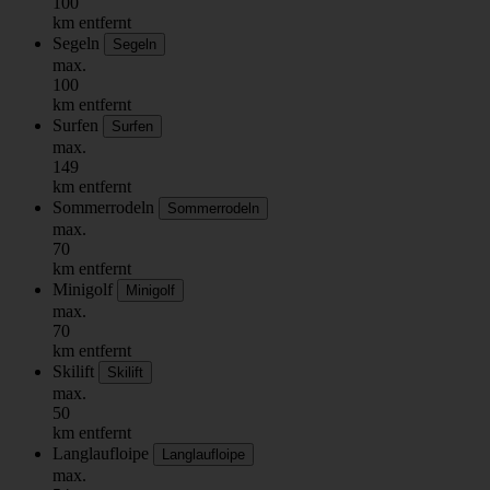
100
km entfernt
Segeln
Segeln
max.
100
km entfernt
Surfen
Surfen
max.
149
km entfernt
Sommerrodeln
Sommerrodeln
max.
70
km entfernt
Minigolf
Minigolf
max.
70
km entfernt
Skilift
Skilift
max.
50
km entfernt
Langlaufloipe
Langlaufloipe
max.