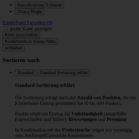
Klassifizierung: 5 Sterne
Ortaca-Mugla
Kinderhotel
Favoriten (
0
)
große Karte anzeigen
Karte ausschalten
Kinderhotels in meiner Nähe
©
OpenStreetMap
contributors
schließen
+
Sortieren nach
−
Standard
Standard Sortierung erklärt
Standard Sortierung erklärt
Die Sortierung erfolgt nach der
Anzahl von Punkten
, die ein
Kinderhotel-Eintrag gesammelt hat (0 bis 400 Punkte).
Punkte erhält ein Eintrag für
Vollständigkeit
(ausgefüllte
Eigenschaften und Bilder),
Bewertungen
und
Premium
.
In Kombination mit der
Freitextsuche
zeigen wir vorrangig
zum Suchbegriff passende Kinderhotels.