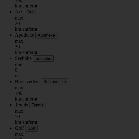
100
km entfernt
Arzt
Arzt
max.
20
km entfernt
Apotheke
Apotheke
max.
30
km entfernt
Seehöhe
Seehöhe
min.
0
m
Bootsverleih
Bootsverleih
max.
100
km entfernt
Tennis
Tennis
max.
50
km entfernt
Golf
Golf
max.