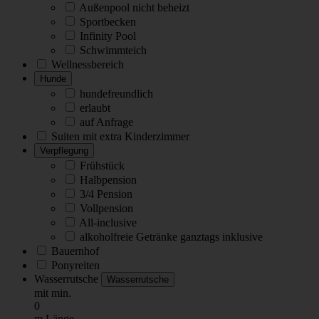
Außenpool nicht beheizt
Sportbecken
Infinity Pool
Schwimmteich
Wellnessbereich
Hunde
hundefreundlich
erlaubt
auf Anfrage
Suiten mit extra Kinderzimmer
Verpflegung
Frühstück
Halbpension
3/4 Pension
Vollpension
All-inclusive
alkoholfreie Getränke ganztags inklusive
Bauernhof
Ponyreiten
Wasserrutsche
Wasserrutsche
mit min.
0
m Länge