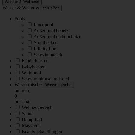
Wasser & Wellness
Wasser & Wellness
schließen
Pools
Innenpool
Außenpool beheizt
Außenpool nicht beheizt
Sportbecken
Infinity Pool
Schwimmteich
Kinderbecken
Babybecken
Whirlpool
Schwimmkurse im Hotel
Wasserrutsche
Wasserrutsche
mit min.
0
m Länge
Wellnessbereich
Sauna
Dampfbad
Massagen
Beautybehandlungen