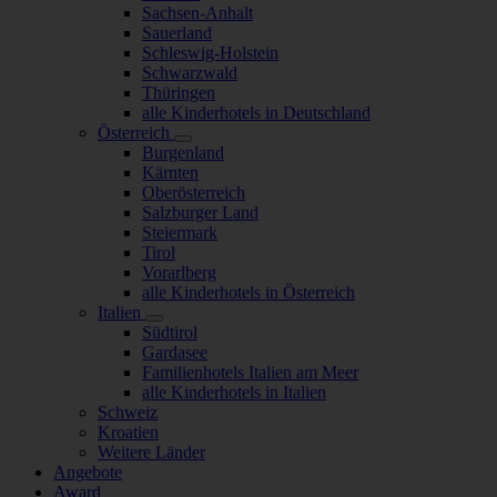
Sachsen-Anhalt
Sauerland
Schleswig-Holstein
Schwarzwald
Thüringen
alle Kinderhotels in Deutschland
Österreich
Burgenland
Kärnten
Oberösterreich
Salzburger Land
Steiermark
Tirol
Vorarlberg
alle Kinderhotels in Österreich
Italien
Südtirol
Gardasee
Familienhotels Italien am Meer
alle Kinderhotels in Italien
Schweiz
Kroatien
Weitere Länder
Angebote
Award