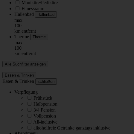
Maniküre/Pediküre
Fitnessraum
Hallenbad
Hallenbad
max.
100
km entfernt
Therme
Therme
max.
100
km entfernt
Alle Suchfilter anzeigen
Essen & Trinken
Essen & Trinken
schließen
Verpflegung
Frühstück
Halbpension
3/4 Pension
Vollpension
All-inclusive
alkoholfreie Getränke ganztags inklusive
Abendmenü