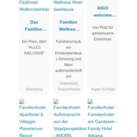
AIGO
welcome
Das
Familien
family 4*S
Viel Platz für
Familien-
Wellness
gemeinsame
Clubhotel
Hotel
Erlebnisse
Ein Preis, aber
Familienurlaub
Wolkenstein
Seeklause
"ALLES
wo
bär
INKLUSIVE"
Kinderabenteue
r, Erholung und
Meer
aufeinandertreff
en!
Ostseebad
Bramberg
Trassenheide
Aigen-Schlägl